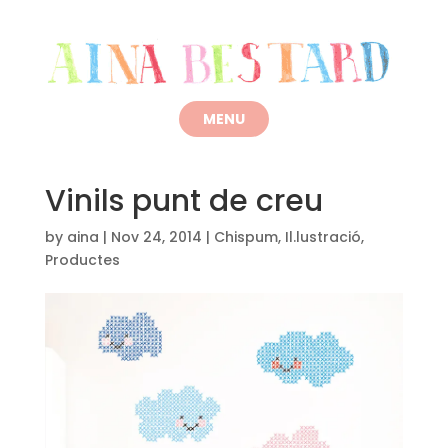
Vinils punt de creu
by
aina
|
Nov 24, 2014
|
Chispum
,
Il.lustració
,
Productes