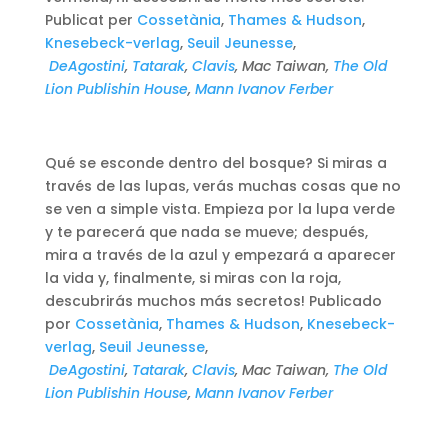
Publicat per
Cossetània
,
Thames & Hudson
,
Knesebeck-verlag
,
Seuil Jeunesse
,
DeAgostini
,
Tatarak
,
Clavis
, Mac Taiwan,
The Old
Lion Publishin House
,
Mann Ivanov Ferber
Qué se esconde dentro del bosque? Si miras a
través de las lupas, verás muchas cosas que no
se ven a simple vista. Empieza por la lupa verde
y te parecerá que nada se mueve; después,
mira a través de la azul y empezará a aparecer
la vida y, finalmente, si miras con la roja,
descubrirás muchos más secretos! Publicado
por
Cossetània
,
Thames & Hudson
,
Knesebeck-
verlag
,
Seuil Jeunesse
,
DeAgostini
,
Tatarak
,
Clavis
, Mac Taiwan,
The Old
Lion Publishin House
,
Mann Ivanov Ferber