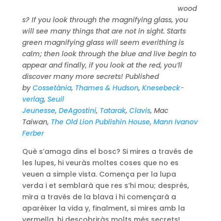
wood
s?
If you look
through the
magnifying glass
,
you
will see
many things that
are not
in
sight
.
Starts
green
magnifying glass
will seem
everithing is
calm
;
then
look
through the
blue
and live
begin
to
appear
and
finally, if
you look at
the
red
,
you’ll
discover
many more
secrets
! P
ublished
by
Cossetània
,
Thames & Hudson
,
Knesebeck-
verlag
,
Seuil
Jeunesse
,
DeAgostini
,
Tatarak
,
Clavis
, Mac
Taiwan,
The Old Lion Publishin House
,
Mann Ivanov
Ferber
Què s’amaga dins el bosc? Si mires a través de
les lupes, hi veuràs moltes coses que no es
veuen a simple vista. Comença per la lupa
verda i et semblarà que res s’hi mou; després,
mira a través de la blava i hi començarà a
aparèixer la vida y, finalment, si mires amb la
vermella, hi descobriràs molts més secrets!